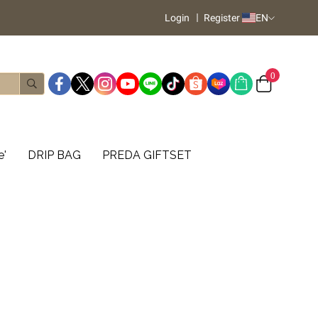
Login
Register
EN
0
e'
DRIP BAG
PREDA GIFTSET