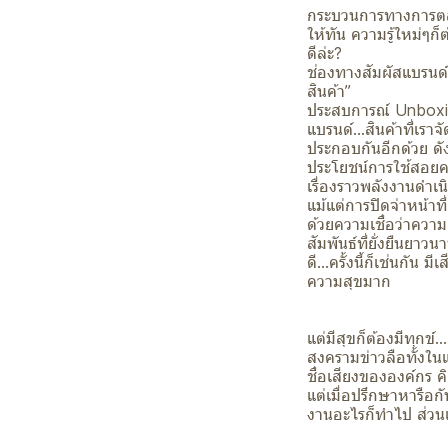
กระบวนการทางการตลาด
ให้ทัน ความรู้ใหม่ๆก
ดีล่ะ?
ช่องทางสัมผัสแบรนด์ห
สินค้า”
ประสบการณ์ Unboxing
แบรนด์...สินค้าที่เรา
ประกอบกันอีกด้วย ดั
ประโยชน์การใช้สอยค
เรื่องราวพลังงานดำเน
แม้แต่การปิดจ่าหน้าท
ด้วยความเชื่อว่าความ
สัมพันธ์ที่ยั่งยืนยา
ดี...ครั้งนี้ก็เช่นกั
ความสุขมาก
แต่มีสุขก็ต้องมีทุกข์...
สงครามข่าวลือทั้งใน
ชื่อเสียงขององค์กร ค
แต่เมื่อปรึกษาหารือกั
งานอะไรก็ทำไป ส่วนเ