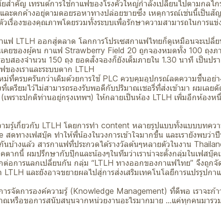
มีนัยสำคัญ เทรนด์การใช้กาแฟของโรงคั่วใหญ่กำลังเปลี่ยนไปตามกลไกร
ะตกค้างอยู่ตามดอยรอหาทางปล่อยขายซึ่ง เหตุการณ์เช่นนี้เป็นสัญญ
ัวเรื่องของคุณภาพโดยรวมทั้งระบบเพื่อรักษาความสามารถในการแข่งข
อกาแฟ LTLH ออกสู่ตลาด โลกการโปรเซสกาแฟไทยก็ดูเหมือนจะเปลี่ยน
่คุ้นเคยของผู้คน กาแฟ Strawberry Field 20 ถูกจองหมดทั้ง 100 ถุง
รอบสองจำนวน 150 ถุง ยอดสั่งจองก็ยังเต็มภายใน 1.30 นาที เป็นปรา
าแฟของเราและระบบตาก LTLH
หม่ที่ครบครันกว่าเดิมด้วยการใช้ PLC ควบคุมอุปกรณ์ลดความชื้นอย
ที่เตรียมไว้ไม่สามารถรองรับพอดีกับปริมาณเชอรี่ที่ส่งเข้ามา ผมเล
ู่ (เพราะปกติท่านอยู่กรุงเทพฯ) ให้กลายเป็นห้อง LTLH เพิ่มอีกห้องหนึ
ามรู้เกี่ยวกับ LTLH โดยการทำ content หลายรูปแบบทั้งแบบบทควา
สดทางเฟสบุ๊ค ทำให้พี่น้องในวงการเข้าใจมากขึ้น และเรายังพบว่าปี
กันบ้างแล้ว สารกาแฟที่ประกวดได้รางวัลต้นๆหลายตัวในงาน Thaila
คตากนี้ ผมปรึกษากับปุ๊กและน้องๆในทีมว่าเราน่าจะตั้งกลุ่มในเฟสบุ๊คเพ
กต่อการแลกเปลี่ยนกัน กลุ่ม “LTLH ทางออกของกาแฟไทย” จึงถูกจัดตั้
รทำ LTLH และยังอาจขยายผลไปสู่การส่งเสริมเทคโนโลยีการแปรรูปกาแฟ
ารจัดการองค์ความรู้ (Knowledge Management) ที่ดีพอ เราจะก้าวห
าณหรือขอการสนับสนุนจากหน่วยงานอะไรมากมาย ...แค่ทุกคนมารวมแ