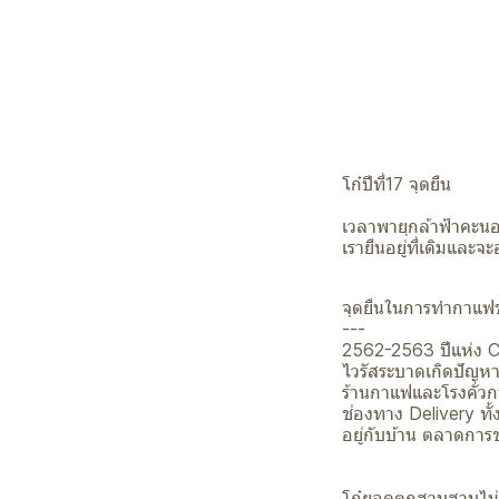
โก๋ปีที่17 จุดยืน
เวลาพายุกล้าฟ้าคะนอง
เรายืนอยู่ที่เดิมและจะอย
จุดยืนในการทำกาแฟข
---
2562-2563 ปีแห่ง 
ไวรัสระบาดเกิดปัญห
ร้านกาแฟและโรงคั่วก
ช่องทาง Delivery ท
อยู่กับบ้าน ตลาดการ
โก๋ยอดตกฮวบฮาบไม่ต