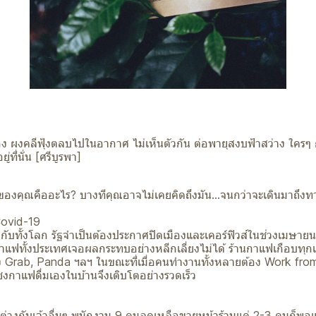
 ผงคลีฟุ้งตลบไปในอากาศ ไม่เห็นตัวกัน ต่อพายุสงบฟ้าสว่าง ใครๆ ก็จ
ู่ที่นั่น [ศรีบูรพา]
องคุณคืออะไร? บางทีคุณอาจไม่เคยคิดถึงมัน...จนกว่าจะเดินมาถึง
Covid-19
ากับทั้งโลก รัฐจำเป็นต้องประกาศปิดเมืองและเคอร์ฟิวส์ในช่วงเม
าแฟทั้งประเทศเจอผลกระทบอย่างหลีกเลี่ยงไม่ได้ ร้านกาแฟเกือบทุก
ั้ง Grab, Panda ฯลฯ ในขณะที่เมื่อคนทำงานทั้งหลายต้อง Work f
ชงกาแฟดื่มเองในบ้านจึงเติบโตอย่างรวดเร็ว
่างกับเจ้าอื่นๆ พนักงาน 9 คนลดเหลือขายหน้าร้านแค่ 2-3 คนก็พอแ