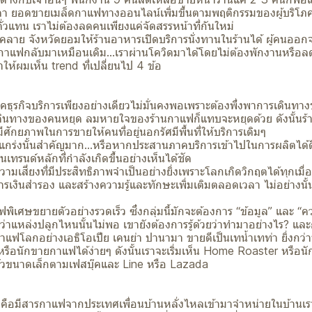
ปรีดา ยอดขายเมล็ดกาแฟทางออนไลน์เพิ่มขึ้นตามพฤติกรรมของผู้บริโภค 
ั่วแทน เราไม่ต้องลดคนเพียงแค่จัดสรรหน้าที่กันใหม่
่คลาย จังหวัดยอมให้ร้านอาหารเปิดบริการนั่งทานในร้านได้ ผู้คนออก
าแฟกลับมาเหมือนเดิม...เราผ่านโควิดมาได้โดยไม่ต้องพักงานหรือลด
ำให้ผมเห็น trend ที่เปลี่ยนไป 4 ข้อ
ธุรกิจบริการเพียงอย่างเดียวไม่มั่นคงพอเพราะต้องพึ่งพาการเดินทาง
เดินทางของคนหยุด ลมหายใจของร้านกาแฟก็แทบจะหยุดด้วย ดังนั้นร้
ีศักยภาพในการขายให้คนที่อยู่นอกรัศมีพื้นที่ให้บริการเดิมๆ
งแกร่งนั้นสำคัญมาก...หรือหากประสานภาคบริการเข้าไปในการผลิตได้ด
็นเทรนด์หลักที่กำลังเกิดขึ้นอย่างเห็นได้ชัด
ามเสี่ยงที่มีประสิทธิภาพจำเป็นอย่างยิ่งเพราะโลกเกิดวิกฤตได้ทุกเมื่
เงินสำรอง และสร้างความรู้และทักษะเพิ่มเติมตลอดเวลา ไม่อย่างนั
ิเศษขยายตัวอย่างรวดเร็ว ซึ่งกลุ่มนี้มักจะต้องการ “ข้อมูล” และ “ความ
ว่าแหล่งปลูกไหนนั้นไม่พอ เขายังต้องการรู้ด้วยว่าทำมาอย่างไร? แล
แฟโลกอย่างเอธิโอเปีย เคนย่า ปานามา ขายดีเป็นเทน้ำเทท่า ยิ่งกว่านั้น
วหรือนักขายกาแฟได้ง่ายๆ ดังนั้นเราจะเริ่มเห็น Home Roaster หรือนัก
งคั่วขนาดเล็กตามเฟสบุ๊คและ Line หรือ Lazada
งหนึ่งคือมีสารกาแฟจากประเทศเพื่อนบ้านหลั่งไหลเข้ามาจำหน่ายในบ้า