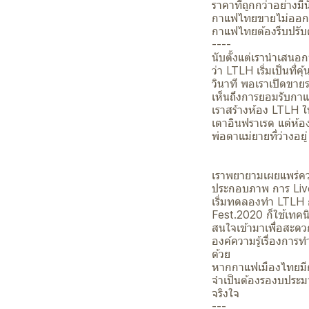
ราคาที่ถูกกว่าอย่าง
กาแฟไทยขายไม่ออกแล
กาแฟไทยต้องรีบปรับต
----
นับตั้งแต่เรานำเสน
ว่า LTLH เริ่มเป็นที
วินาที พอเราเปิดขาย
เห็นถึงการยอมรับก
เราสร้างห้อง LTLH ใ
เตาอินฟราเรด แต่ห้อง
พ่อตาแม่ยายที่ว่างอย
เราพยายามเผยแพร่คว
ประกอบภาพ การ Live 
เริ่มทดลองทำ LTLH 
Fest.2020 ก็ใช้เทคนิ
สนใจเข้ามาเพื่อสะดว
องค์ความรู้เรื่องกา
ด้วย
หากกาแฟเมืองไทยมีก
จำเป็นต้องรองบประม
จริงใจ
---