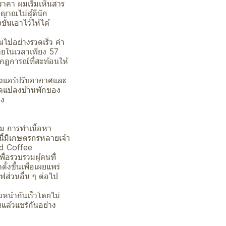
าคา ผมเริ่มเห็นสาร
าณไม่สู้ดีนัก
ันเอาไว้ให้ได้
ไปอย่างรวดเร็ว คำ
ภายในเวลาเพียง 57
กฏการณ์ที่สะท้อนให้
่างแอร์ปรับอากาศและ
ยดัดแปลงบ้านพักของ
่ง
ม การทำเนื้อหา
นี้มีเกษตรกรหลายเจ้า
nd Coffee
ื่อรวบรวมผู้คนที่
งขึ้นเพื่อเผยแพร่
ส่วนอื่น ๆ ต่อไป
น้ากันเร็วโดยไม่
ล้วแชร์กันอย่าง