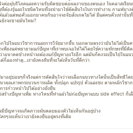
งใจต่อผู้บริโภคและความรับผิดชอบต่อผลงานของตนเอง ในคลาสเรียนเรา
ญที่ต้องรู้และใจชนิดไหนที่จะนำมาใช้ตัดสินใจในการทำงาน กาแฟบางตั
ได้แล้วแต่พอคั่วออกมาคนกินอาจจะจับสังเกตไม่ได้ มีแต่คนคั่วเท่านั้นที่
ุณยังจะขายมันไหม?
กไปในแนววิชาการและการวิจัยมากขึ้น บอกตามตรงว่ามันไม่ได้เป็นค
ราเพียงแค่พยายามแก้ปัญหาที่เราพบเจอให้ได้โดยใช้ความทักษะที่มีติด
นกันว่าอนาคตข้างหน้าจะต้องแก้ปัญหาอะไรอีก แต่มันก็คงจะเป็นไปในแน
ก็ลองทำดู...เรายังคงฝันที่จะได้เห็นวันที่ดีกว่า
าอยู่บ่อยๆก็จริงแต่การตัดสินใจว่าจะเลือกแนวทางใดนั้นเป็นสิทธิโ
นาคุณภาพกระบวนการผลิต ทั้งปลูก แปรรูป คั่วและชง ตามหลักวิชากา
การก้าวหน้าไปได้อย่างยั่งยืน
ไม่สร้างปัญหาเพิ่ม ทางไหนที่ทำแล้วไม่ก่อปัญหาแบบ side effect ก็เล
จมีปัญหาจนเกิดภาวะฝุ่นตลบมองตัวไม่เห็นกันอยู่บ้าง
 ใครๆจะเห็นว่าเรายังคงยืนอยู่ตรงที่เดิม