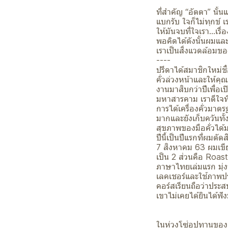
ที่สำคัญ “อัตตา” นั้น
แบกรับ ใจก็ไม่ทุกข์ 
ให้มันจบที่ใจเรา...เรื
พอคิดได้ดังนั้นผมแล
เราเป็นสิ่งแวดล้อมข
----
ปรีดาได้สมาชิกใหม่ชื
คั่วล่วงหน้าและให้คุณ
งานมาสิบกว่าปีเพื่อเป
มหาสารคาม เราดีใจที่
การได้เครื่องคั่วมาต
มากและยังเก็บควันทั
สุขภาพของมือคั่วได้
ปีนี้เป็นปีแรกที่ผมตั
7 สิงหาคม 63 ผมเขีย
เป็น 2 ส่วนคือ Roast
ภาษาไทยเล่มแรก มุ่ง
เลคเชอร์และใช้ภาพปร
คอร์สเรียนถือว่าประสบ
เขาไม่เคยได้ยินได้ฟ
ในห่วงโซ่อุปทานของต