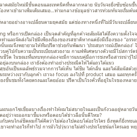
สมัยใหม่มีขั้นตอนและเทคนิคที่หลากหลาย นับวันจะยิ่งซับซ้อนขึ้นเร
็ต้องหาเข้ามาเพิ่มเติมเสมอ...ท่ามกลางข้อมูลข่าวสารท่วมท้นจะเริ่มต้น
ลายอย่างอาจเปลี่ยนตามยุคสมัย แต่ช่องทางหนึ่งที่ไม่มีวันจะเปลี่ยนเ
 หรือการเปิดกล่อง เป็นจุดสำคัญที่ลูกค้าจะสัมผัสได้ถึงความตั้งใ
จัดทำและจัดส่งไม่ใช่มีเพียงเรื่องของรสชาติหากแต่ยังมีเรื่องของ “อรรถป
งนั้นผมจึงพยายามให้ทีมปรีดาช่วยกันพัฒนา ‘ประสบการณ์เปิดกล่อง’ 
วบคู่ไปกับความเป็นระเบียบสวยงาม กาแฟพิเศษบางตัวจะมีโปสการ์ดท
ินชีวิต ในขณะที่แทบทุกกล่องจะมีการแนบคู่มือการชงหรือสาระน่ารู้ไปเ
ี่อยู่ลงบนกล่อง เรายังต้องทำอย่างประณีตให้ได้แถวได้แนว
สุขอันเป็นผลลัพธ์รวมจากการได้เห็น ได้ชิม ได้กลิ่น และได้สัมผัสด
วนานระหว่างเรากับลูกค้า เราจง focus ลงไปที่ product เสมอ และทุกครั้
น มีเสียงชื่นชมทั้งโดยตรงและโดยอ้อม ปรีดาเป็นโรงคั่วที่อยู่ในใจของห
และนอกโซเชียลบางเรื่องทำให้ผมไม่สบายใจและเป็นกังวลอยู่หลายวันเ
ิดอยู่ว่าจะออกมาชี้แจงหรือตอบโต้ข่าวลือนั้นดีไหม?
นกับคนใกล้ชิดผมก็ได้คิดว่าไม่ต้องไปตอบโต้อะไรใคร ยิ่งพูดก็ยิ่งทะเลา
ขาจะทำอะไรก็ทำไป การมัวไปวุ่นวายไม่สร้างประโยชน์แก่ใครเลย หยุด