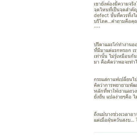
เขายังต้องมีความจริ
จุดไหนที่เป็นจุดสำคั
defect ขั้นที่ควรทิ้ง
บริโภค...คำถามคือค
---
ปรีดาและโก๋ทำงานออ
ที่มีมาแต่แรกหรอก เ
เท่านั้น ไม่รู้เหมือ
มา คือคิดว่าพอจะทำได้
กระแสกาแฟเปลี่ยนไปม
คิดว่าการพยายามพัฒ
หลักที่พาให้เราและวง
ยั่งยืน แปลง่ายๆคือ 
ถึงแม้บางช่วงเวลาอา
แต่เมื่อฝุ่นควันสงบ...