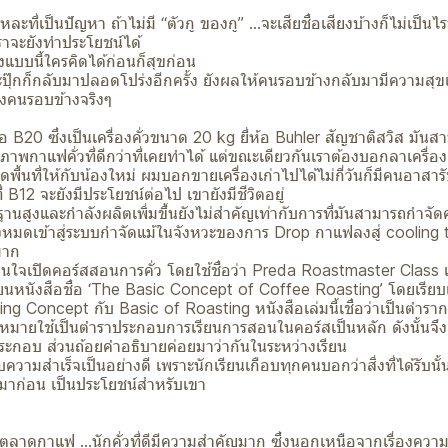
แหละที่เป็นปัญหา ถ้าไม่มี “ตัวกู ของกู” ...จะเสียชื่อเสียงบ้างก็ไม่เป็
เราจะยังทำประโยชน์ได้
่องแบบนี้ใครคิดได้ก่อนก็สุขก่อน
ะปุ๊กก็กลับมาปลอดโปร่งอีกครั้ง ยังผลให้คนรอบข้างกลับมามีความสุ
องคนรอบข้างจริงๆ
่อ B20 ซึ่งเป็นเครื่องคั่วขนาด 20 kg ยี่ห้อ Buhler สัญชาติสวิส มั
ภาพกาแฟคั่วที่ดีกว่าที่เคยทำได้ แต่ขณะเดียวกันเราต้องบอกลาเครื่องคั่
ิดพื้นที่ให้กับน้องใหม่ ผมบอกขายเครื่องเก่าไปได้ไม่กี่วันก็มีคนอาสารั
 B12 จะยังมีประโยชน์ต่อไป เขายังมีชีวิตอยู่
รฐานสูงและกำลังผลิตเพิ่มขึ้นยังไม่สำคัญเท่ากับการที่มันสามารถกำจัดค
้งหมดเข้าสู่ระบบกำจัดแม้ในจังหวะของการ Drop กาแฟลงสู่ cooling t
มาก
ดสินใจเปิดคอร์สสอนการคั่ว โดยใช้ชื่อว่า Preda Roastmaster Class เริ
นหนังสือชื่อ ‘The Basic Concept of Coffee Roasting’ โดยเรียบเ
ing Concept กับ Basic of Roasting หนังสือเล่มนี้เชื่อว่าเป็นตำรากา
หมายใช้เป็นตำราประกอบการเรียนการสอนในคอร์สเป็นหลัก ดังนั้นจึงเ
ะกอบ ส่วนถ้อยคำอธิบายค่อยมาว่ากันในระหว่างเรียน
ความสำเร็จเป็นอย่างดี เพราะนักเรียนเกือบทุกคนบอกว่าสิ่งที่ได้รับนั้
ังมาก่อน เป็นประโยชน์สำหรับเขา
ลาดกาแฟ ...นักคั่วที่ดีมีความสำคัญมาก ซึ่งนอกเหนือจากเรื่องควา