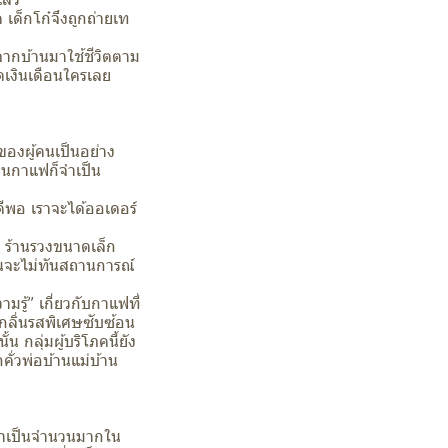
เด็กโก๋จึงถูกถ่ายเท
จากบ้านมาใช้ชีวิตตาม
เงินเดือนใครเลย
ของผู้คนเป็นอย่าง
านกาแฟก็จำเป็น
ีพอ เราจะได้ออเดอร์
อ ร้านรวงขนาดเล็ก
้นจะไม่ทันสถานการณ์
รู้” เกี่ยวกับกาแฟที่
ะกลิ่นรสพิเศษซับซ้อน
 กลุ่มผู้บริโภคนี้ยัง
คั่วพ่อบ้านแม่บ้าน
นเราเป็นจำนวนมากใน