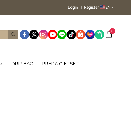
Login
Register
EN
0
e'
DRIP BAG
PREDA GIFTSET