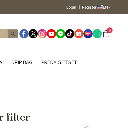
Login
Register
EN
0
e'
DRIP BAG
PREDA GIFTSET
 filter