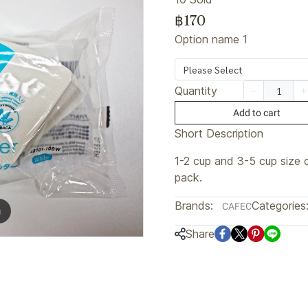
฿170
Option name 1
Please Select
Quantity
Add to cart
Short Description
1-2 cup and 3-5 cup size c
pack.
Brands:
Categories
CAFEC
m
Share