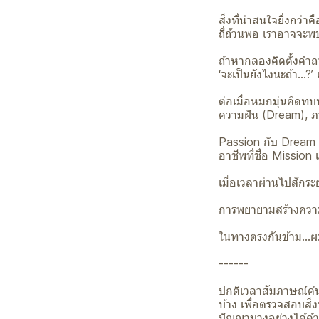
สิ่งที่น่าสนใจยิ่งกว่
ถี่ถ้วนพอ เราอาจจะพบ
ถ้าหากลองคิดตั้งคำถ
‘จะเป็นยังไงนะถ้า…?’
ต่อเมื่อหมกมุ่นคิดทบ
ความฝัน (Dream), ภ
Passion กับ Dream น
อาชีพที่ชื่อ Missio
เมื่อเวลาผ่านไปสักระ
การพยายามสร้างความ
ในทางตรงกันข้าม…ผมท
------
ปกติเวลาสัมภาษณ์ค้น
บ้าง เพื่อตรวจสอบสิ
ปัญญาบางอย่างได้ด้