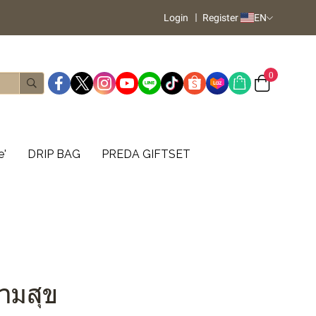
Login
Register
EN
0
e'
DRIP BAG
PREDA GIFTSET
วามสุข