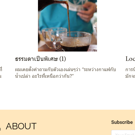
ธรรมดาเป็นพิเศษ (1)
Loc
ี่
ผมเคยตั้งคำถามกับตัวเองเล่นๆว่า “ระหว่างกาแฟกับ
การน
น
น้ำเปล่า อะไรที่เหนือกว่ากัน?”
มักจ
Subscribe
ABOUT
ง