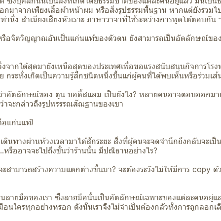
ด้ ซึ่งบุคลิกนั้นเป็นสิ่งที่เกิดโดยธรรมชาติของแต่ละคนอยู่แล้ว มันเป็
มาจากเพียงเสื้อผ้าหน้าผม หรือสิ่งรูปธรรมพื้นฐาน หากแต่ยังรวมไปถึงวิธ
 ท่านั่ง สำเนียงเสียงหัวเราะ ภาษาวาจาที่ใช้ระหว่างการพูดโต้ตอบกัน
ต หรือจิตวิญญาณอันเป็นแก่นแท้ของตัวตน ยังสามารถเป็นอัตลักษณ์ของ
ิ่งจากใต้สุดมายังเหนือสุดของประเทศเพื่อขอแรงสนับสนุนกิจการโรงพ
ลย กระทั่งเกิดเป็นความรู้สึกชนิดหนึ่งขึ้นแก่ผู้คนที่ได้พบเห็นหรือร่วมเ
ามว่าอัตลักษณ์ของ ตูน บอดี้สแลม เป็นยังไง? หลายคนอาจตอบออกมา
กว่าจะกล่าวถึงรูปพรรรณสัณฐานของเขา
คือแก่นแท้!
่งเดินทางผ่านห้วงเวลามาได้สักระยะ สิ่งที่ผู้คนจะจดจำนึกถึงกลับจะเป็
หรืออาจจะไปถึงขั้นว่าร้านนั้น มีปณิธานอย่างไร?
จะสามารถสร้างความแตกต่างขึ้นมา? จะต้องระวังไม่ให้มีการ copy ด้ว
นลายมือของเรา ซึ่งลายมือนั้นเป็นอัตลักษณ์เฉพาะของแต่ละคนอยู่แล้ว
ือนใครทุกอย่างหรอก ดังนั้นเราจึงไม่จำเป็นต้องกลัวทั้งการถูกลอกเ