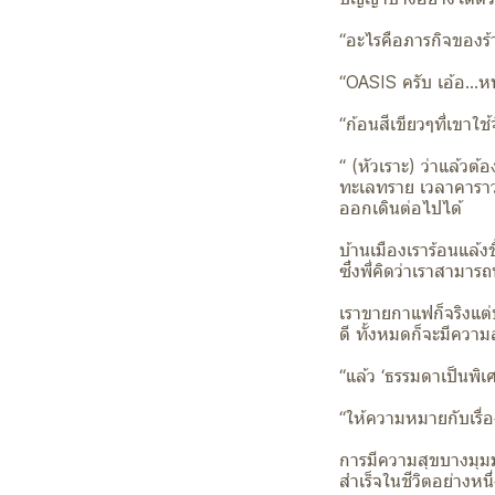
“อะไรคือภารกิจของร้
“OASIS ครับ เอ้อ…หนู
“ก้อนสีเขียวๆที่เขาใ
“ (หัวเราะ) ว่าแล้วต
ทะเลทราย เวลาคาราวา
ออกเดินต่อไปได้
บ้านเมืองเราร้อนแล้ง
ซึ่งพี่คิดว่าเราสามา
เราขายกาแฟก็จริงแต่
ดี ทั้งหมดก็จะมีควา
“แล้ว ‘ธรรมดาเป็นพิ
“ให้ความหมายกับเรื่
การมีความสุขบางมุมม
สำเร็จในชีวิตอย่างหนึ