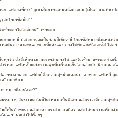
านกาแฟของพี่คะ?” ผู้เข้าสัมภาษณ์คนหนึ่งถามผม (เป็นคำถามที่น่
รู้จักโอเอซิสมั้ย? ”
ช้จัดช่อดอกไม้ใช่มั้ยคะ?” เธอตอบ
้องตอบแบบนี้ ที่จริงก่อนจะเป็นก้อนสีเขียวๆนี่ โอเอซิสหมายถึงแหล่งน้
นเดินทางข้ามทะเล ทรายที่แห้งแล้ง ต้องได้พักแวะที่โอเอซิส ไม่อย่
ขึ้นทุกวัน ทั้งที่เห็นทางกายภาพจับต้องได้ และในเชิงนามธรรมอย่างเร
รถทำร้านกาแฟให้เป็นแอ่งความสุขที่ร่มรื่นร่มเย็นได้คล้ายกับ นิยามของ
ปลายทาง ของกาแฟมันก็คือความสุขนั่นแหละ ถ้าเราทำกาแฟให้ดี ดูแล
มสุข” ผมอธิบาย
เศษ’ หมายถึงอะไรคะ?”
องธรรมดาๆ วันธรรมดาในชีวิตให้มากเป็นพิเศษ แล้วเราจะมีความสุขกั
ันก็เป็นทักษะนะ แล้วถ้าหากเราสามารถมีความสุขได้บนความเรียบง่า
่งได้เลย” ผมเล่าไปเรื่อยๆ