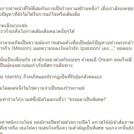
าคือการทำหน้าที่ให้ดีสมกับการเป็นร้านกาแฟร้านหนึ่ง? เมื่อเราสังเกตชุ
ปัญหาที่ยังไม่ได้รับการแก้ไขหรือเติมเต็ม
ามเชิงบวกเช่น
 เราก็จะเห็นโอกาสเติมเต็มตลาดนั้นๆได้
ทวนจนเกิดเป็นความต้องการเสนอตัวเพื่อเป็นผู้แก้ปัญหาอย่างแรงกล้าขึ้
ารกิจ (Mission) และความหลงใหลใจรัก (passion) เอง …” ผมตอบ
ั้นเป็นเพื่อนกัน เขามักจะมาด้วยกันบ่อยๆ ถ้าคุณมี Dream คุณก็จะมี
n เป็นผู้คอยควบคุมกำกับทิศการเดินทาง
ยะ Identity ก็จะเกิดและปรากฏเป็นที่รับรู้แก่สังคมเอง
โดดเด่นจึงไม่ใช่ความจำเป็นของร้านกาแฟ
ำร้านโก๋กาแฟซึ่งมีสโลแกนที่ว่า “ธรรมดาเป็นพิเศษ!"
หาพนักงานใหม่ ผมมักจะปิดท้ายด้วยการเปิดโ อกาสให้ผู้เข้าสัมภาษ
่งที่เขาหรือ เธอให้ความสนใจหรือความสำคัญเป็นพิเศษ นอกจากนั้นยัง
วย