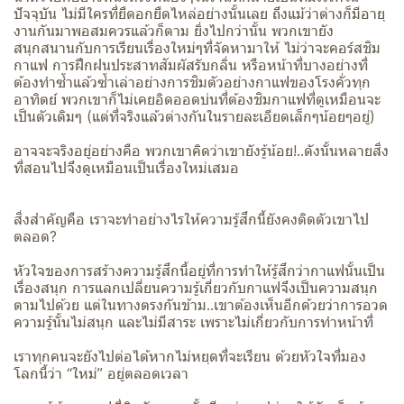
ปัจจุบัน ไม่มีใครที่ยืดอกยืดไหล่อย่างนั้นเลย ถึงแม้ว่าต่างก็มีอายุ
งานกันมาพอสมควรแล้วก็ตาม ยิ่งไปกว่านั้น พวกเขายัง
สนุกสนานกับการเรียนเรื่องใหม่ๆที่จัดหามาให้ ไม่ว่าจะคอร์สชิม
กาแฟ การฝึกฝนประสาทสัมผัสรับกลิ่น หรือหน้าที่บางอย่างที่
ต้องทำซ้ำแล้วซ้ำเล่าอย่างการชิมตัวอย่างกาแฟของโรงคั่วทุก
อาทิตย์ พวกเขาก็ไม่เคยอิดออดบ่นที่ต้องชิมกาแฟที่ดูเหมือนจะ
เป็นตัวเดิมๆ (แต่ที่จริงแล้วต่างกันในรายละเอียดเล็กๆน้อยๆอยู่)
อาจจะจริงอยู่อย่างคือ พวกเขาคิดว่าเขายังรู้น้อย!..ดังนั้นหลายสิ่ง
ที่สอนไปจึงดูเหมือนเป็นเรื่องใหม่เสมอ
สิ่งสำคัญคือ เราจะทำอย่างไรให้ความรู้สึกนี้ยังคงติดตัวเขาไป
ตลอด?
หัวใจของการสร้างความรู้สึกนี้อยู่ที่การทำให้รู้สึกว่ากาแฟนั้นเป็น
เรื่องสนุก การแลกเปลี่ยนความรู้เกี่ยวกับกาแฟจึงเป็นความสนุก
ตามไปด้วย แต่ในทางตรงกันข้าม..เขาต้องเห็นอีกด้วยว่าการอวด
ความรู้นั้นไม่สนุก และไม่มีสาระ เพราะไม่เกี่ยวกับการทำหน้าที่
เราทุกคนจะยังไปต่อได้หากไม่หยุดที่จะเรียน ด้วยหัวใจที่มอง
โลกนี้ว่า “ใหม่” อยู่ตลอดเวลา