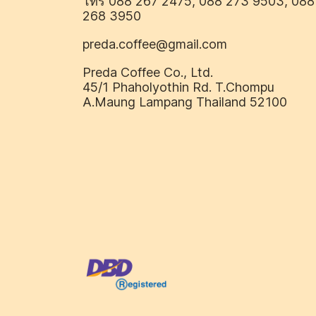
โทร 088 267 2475, 088 273 9503, 088
268 3950
preda.coffee@gmail.com
Preda Coffee Co., Ltd.
45/1 Phaholyothin Rd. T.Chompu
A.Maung Lampang Thailand 52100