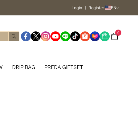
Login
Register
EN
0
e'
DRIP BAG
PREDA GIFTSET